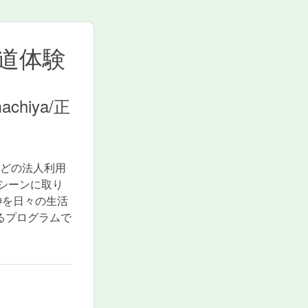
道体験
machiya/正
などの法人利用
シーンに取り
神を日々の生活
るプログラムで