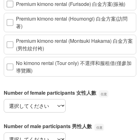
Premium kimono rental (Furisode) 白金方案(振袖)
Premium kimono rental (Houmongi) 白金方案(訪問
著)
Premium kimono rental (Montsuki Hakama) 白金方案
(男性紋付袴)
No kimono rental (Tour only) 不選擇和服租借(僅參加
導覽團)
Number of female participants 女性人數
Number of female participants 女性人數
Number of male participants 男性人數
Number of male participants 男性人數