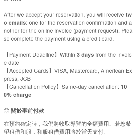
After we accept your reservation, you will receive
tw
o emails
: one for the reservation confirmation and a
nother for the online invoice (payment request). Plea
se complete the payment using a credit card.
【Payment Deadline】Within
3 days
from the invoic
e date
【Accepted Cards】VISA, Mastercard, American Ex
press, JCB
【Cancellation Policy】Same-day cancellation:
10
0% charge
◎
關於事前付款
在預約確定時，我們將收取導覽的全額費用。若您希
望租借和服，和服租借費用將於當天支付。