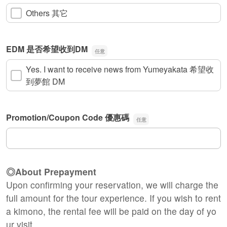
Others 其它
EDM 是否希望收到DM
Yes. I want to receive news from Yumeyakata 希望收
到夢館 DM
Promotion/Coupon Code 優惠碼
Promotion/Coupon Code 優惠碼
◎About Prepayment
Upon confirming your reservation, we will charge the
full amount for the tour experience. If you wish to rent
a kimono, the rental fee will be paid on the day of yo
ur visit.