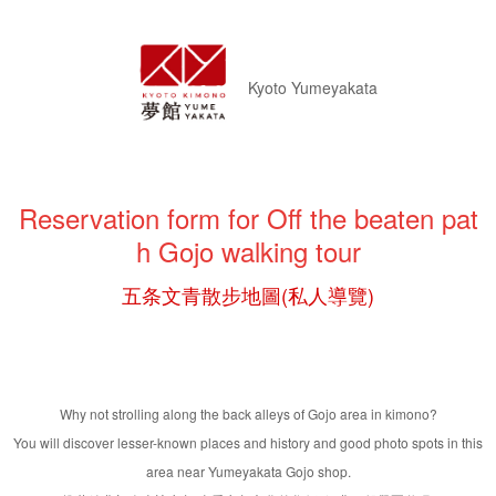
Kyoto
Yumeyakata
Reservation form for Off the beaten pat
h Gojo walking tour
五条文青散步地圖(私人導覽)
Why not strolling along the back alleys of Gojo area in kimono?
You will discover lesser-known places and history and good photo spots in this
area near Yumeyakata Gojo shop.