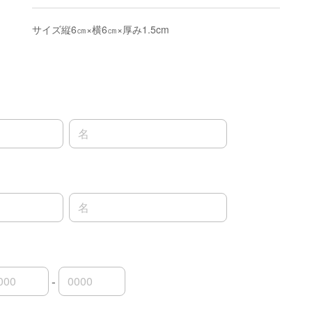
サイズ縦6㎝×横6㎝×厚み1.5cm
名前の名
名前の名
-
号