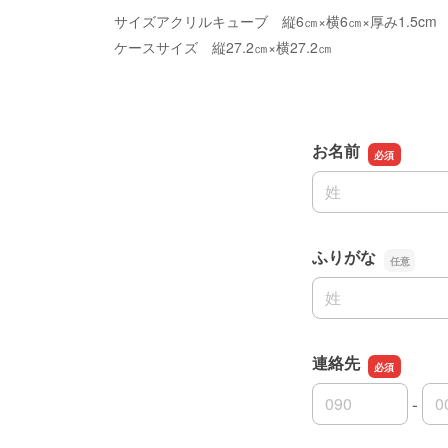
サイズアクリルキューブ 縦6㎝×横6㎝×厚み1.5cm
ケースサイズ 縦27.2㎝×横27.2㎝
お名前
名前の姓
ふりがな
名前の姓
連絡先
-
連絡先の市外局番
連絡先の市内局番
連絡先の加入者番