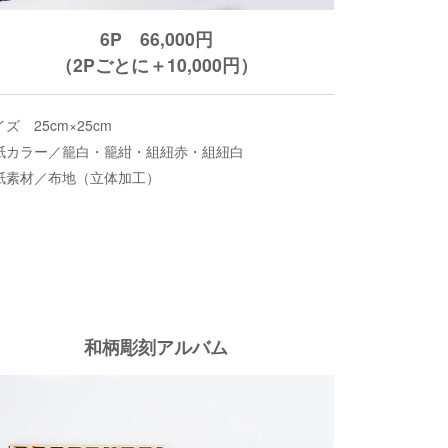
6P 66,000円
（2Pごとに＋10,000円）
ズ 25cm×25cm
紙カラー／籠白・籠紺・組紐赤・組紐白
紙素材／布地（立体加工）
和柄彫刻アルバム